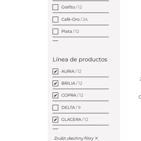
Grafito
/ 12
Café-Oro
/ 24
Plata
/ 12
Oro
/ 24
Línea de productos
AURIA
/ 12
BRILIA
/ 12
COPRA
/ 12
C
DELTA
/ 9
GLACERA
/ 12
GRINO
/ 12
Zrušit všechny filtry