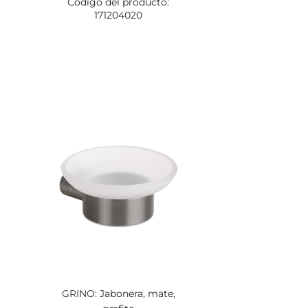
Código del producto:
171204020
GRINO: Jabonera, mate,