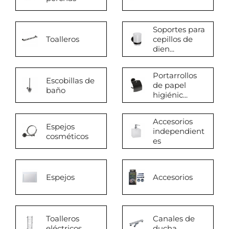
Soportes para
Toalleros
cepillos de
dien...
Portarrollos
Escobillas de
de papel
baño
higiénic...
Accesorios
Espejos
independient
cosméticos
es
Espejos
Accesorios
Toalleros
Canales de
eléctricos
ducha