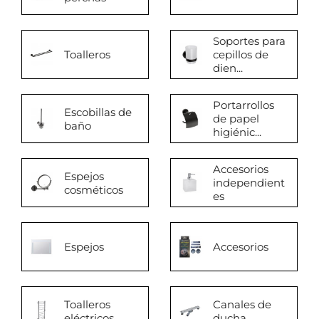
Soportes para
Toalleros
cepillos de
dien...
Portarrollos
Escobillas de
de papel
baño
higiénic...
Accesorios
Espejos
independient
cosméticos
es
Espejos
Accesorios
Toalleros
Canales de
eléctricos
ducha