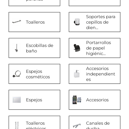
Soportes para
Toalleros
cepillos de
dien...
Portarrollos
Escobillas de
de papel
baño
higiénic...
Accesorios
Espejos
independient
cosméticos
es
Espejos
Accesorios
Toalleros
Canales de
eléctricos
ducha