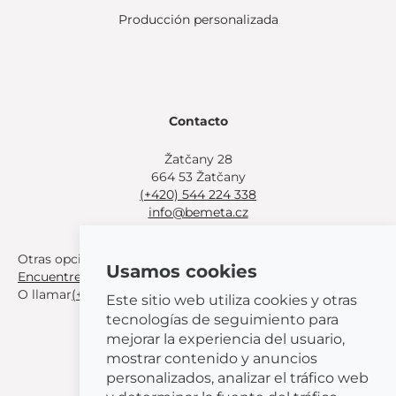
Producción personalizada
Contacto
Žatčany 28
664 53 Žatčany
(+420) 544 224 338
info@bemeta.cz
Otras opciones de compra:
Usamos cookies
Encuentre un distribuidor cerca de usted
.
O llamar
(+420) 544 224 338
.
Este sitio web utiliza cookies y otras
tecnologías de seguimiento para
mejorar la experiencia del usuario,
mostrar contenido y anuncios
personalizados, analizar el tráfico web
© 2026 BEMETA