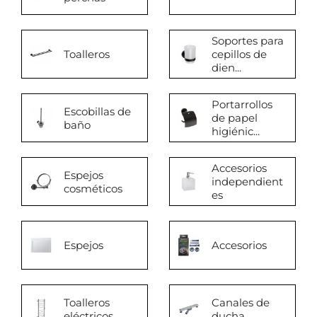
Soportes para
Toalleros
cepillos de
dien...
Portarrollos
Escobillas de
de papel
baño
higiénic...
Accesorios
Espejos
independient
cosméticos
es
Espejos
Accesorios
Toalleros
Canales de
eléctricos
ducha