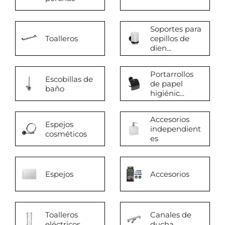
Soportes para
Toalleros
cepillos de
dien...
Portarrollos
Escobillas de
de papel
baño
higiénic...
Accesorios
Espejos
independient
cosméticos
es
Espejos
Accesorios
Toalleros
Canales de
eléctricos
ducha