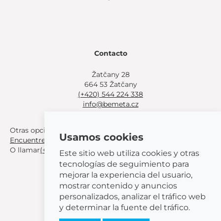
Contacto
Žatčany 28
664 53 Žatčany
(+420) 544 224 338
info@bemeta.cz
Otras opciones de compra:
Usamos cookies
Encuentre un distribuidor cerca de usted
.
O llamar
(+420) 544 224 338
.
Este sitio web utiliza cookies y otras
tecnologías de seguimiento para
mejorar la experiencia del usuario,
mostrar contenido y anuncios
personalizados, analizar el tráfico web
© 2026 BEMETA
y determinar la fuente del tráfico.