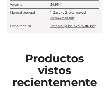
Volumen
24.95
(l)
Manual general
1_Zaruka 2 roky, navod
318x44mm.pdf
Ficha técnica
TechnickyList_347125010.pdf
Productos
vistos
recientemente