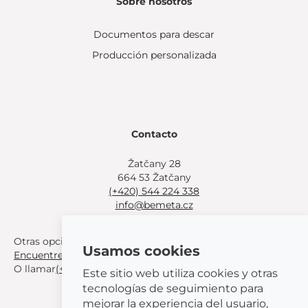
Sobre nosotros
Documentos para descar
Producción personalizada
Contacto
Žatčany 28
664 53 Žatčany
(+420) 544 224 338
info@bemeta.cz
Otras opciones de compra:
Usamos cookies
Encuentre un distribuidor cerca de usted
.
O llamar
(+420) 544 224 338
.
Este sitio web utiliza cookies y otras
tecnologías de seguimiento para
mejorar la experiencia del usuario,