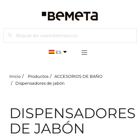
Buscar
ES
Inicio
Productos
ACCESORIOS DE BAÑO
Dispensadores de jabón
DISPENSADORES
DE JABÓN