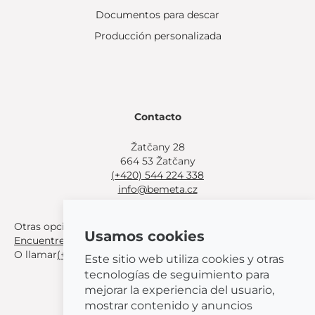
Documentos para descar
Producción personalizada
Contacto
Žatčany 28
664 53 Žatčany
(+420) 544 224 338
info@bemeta.cz
Otras opciones de compra:
Usamos cookies
Encuentre un distribuidor cerca de usted
.
O llamar
(+420) 544 224 338
.
Este sitio web utiliza cookies y otras
tecnologías de seguimiento para
mejorar la experiencia del usuario,
mostrar contenido y anuncios