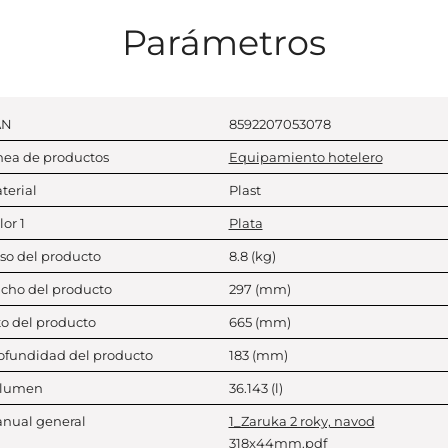
Parámetros
AN
8592207053078
nea de productos
Equipamiento hotelero
terial
Plast
lor 1
Plata
so del producto
8.8
(kg)
cho del producto
297
(mm)
to del producto
665
(mm)
ofundidad del producto
183
(mm)
lumen
36.143
(l)
nual general
1_Zaruka 2 roky, navod
318x44mm.pdf