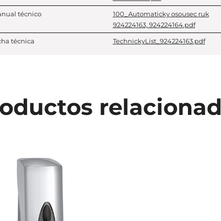
nual técnico
100_Automaticky osousec ruk
924224163, 924224164.pdf
cha técnica
TechnickyList_924224163.pdf
oductos relaciona