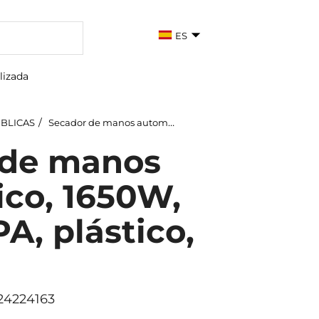
ES
lizada
ÚBLICAS
Secador de manos automático, 1650W, filtro HEPA, plástico, plata
 de manos
co, 1650W,
PA, plástico,
924224163