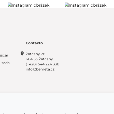
Contacto
Žatčany 28
escar
664 53 Žatčany
lizada
(+420) 544 224 338
info@bemeta.cz