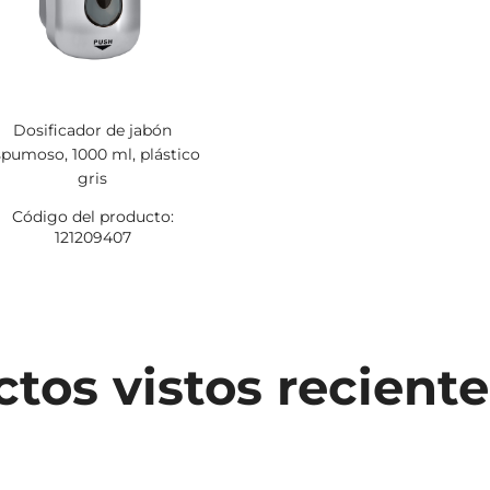
Dosificador de jabón
spumoso, 1000 ml, plástico
gris
Código del producto:
121209407
tos vistos recien