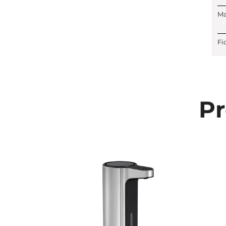
Ma
Fi
Pr