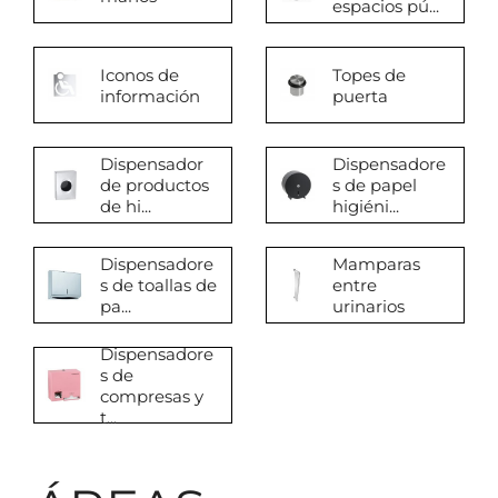
espacios pú...
Iconos de
Topes de
información
puerta
Dispensador
Dispensadore
de productos
s de papel
de hi...
higiéni...
Dispensadore
Mamparas
s de toallas de
entre
pa...
urinarios
Dispensadore
s de
compresas y
t...