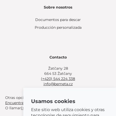
Sobre nosotros
Documentos para descar
Producción personalizada
Contacto
Žatčany 28
664 53 Žatčany
(+420) 544 224 338
info@bemeta.cz
Otras opciones de compra:
Usamos cookies
Encuentre un distribuidor cerca de usted
.
O llamar
(+420) 544 224 338
.
Este sitio web utiliza cookies y otras
tecnologías de seguimiento para