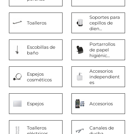
Soportes para
Toalleros
cepillos de
dien...
Portarrollos
Escobillas de
de papel
baño
higiénic...
Accesorios
Espejos
independient
cosméticos
es
Espejos
Accesorios
Toalleros
Canales de
eléctricos
ducha