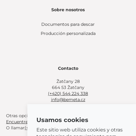
Sobre nosotros
Documentos para descar
Producción personalizada
Contacto
Žatčany 28
664 53 Žatčany
(+420) 544 224 338
info@bemeta.cz
Otras opciones de compra:
Usamos cookies
Encuentre un distribuidor cerca de usted
.
O llamar
(+420) 544 224 338
.
Este sitio web utiliza cookies y otras