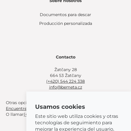
Sobre nosotros
Documentos para descar
Producción personalizada
Contacto
Žatčany 28
664 53 Žatčany
(+420) 544 224 338
info@bemeta.cz
Otras opciones de compra:
Usamos cookies
Encuentre un distribuidor cerca de usted
.
O llamar
(+420) 544 224 338
.
Este sitio web utiliza cookies y otras
tecnologías de seguimiento para
mejorar la experiencia del usuario,