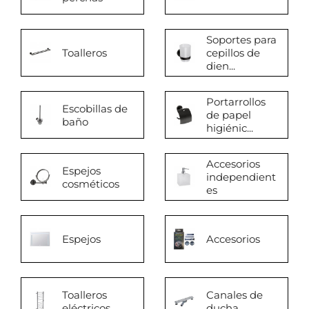
Soportes para
Toalleros
cepillos de
dien...
Portarrollos
Escobillas de
de papel
baño
higiénic...
Accesorios
Espejos
independient
cosméticos
es
Espejos
Accesorios
Toalleros
Canales de
eléctricos
ducha