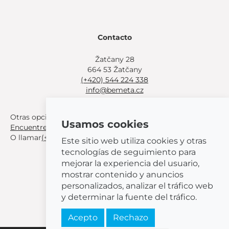
Contacto
Žatčany 28
664 53 Žatčany
(+420) 544 224 338
info@bemeta.cz
Otras opciones de compra:
Usamos cookies
Encuentre un distribuidor cerca de usted
.
O llamar
(+420) 544 224 338
.
Este sitio web utiliza cookies y otras
tecnologías de seguimiento para
mejorar la experiencia del usuario,
mostrar contenido y anuncios
personalizados, analizar el tráfico web
© 2026 BEMETA
y determinar la fuente del tráfico.
Acepto
Rechazo