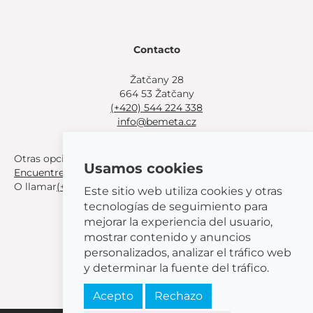
Contacto
Žatčany 28
664 53 Žatčany
(+420) 544 224 338
info@bemeta.cz
Otras opciones de compra:
Usamos cookies
Encuentre un distribuidor cerca de usted
.
O llamar
(+420) 544 224 338
.
Este sitio web utiliza cookies y otras
tecnologías de seguimiento para
mejorar la experiencia del usuario,
mostrar contenido y anuncios
personalizados, analizar el tráfico web
© 2026 BEMETA
y determinar la fuente del tráfico.
Acepto
Rechazo