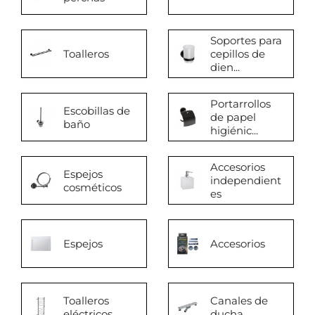
Soportes para
Toalleros
cepillos de
dien...
Portarrollos
Escobillas de
de papel
baño
higiénic...
Accesorios
Espejos
independient
cosméticos
es
Espejos
Accesorios
Toalleros
Canales de
eléctricos
ducha