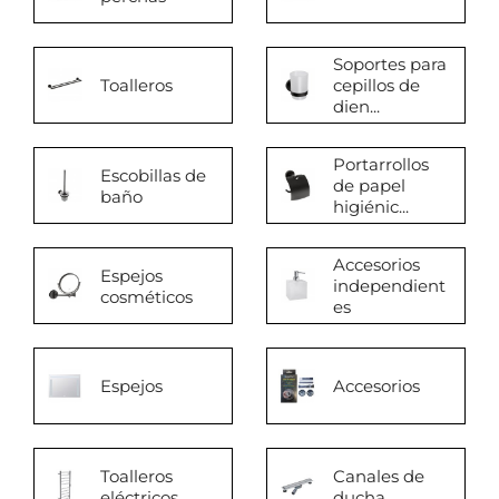
Soportes para
Toalleros
cepillos de
dien...
Portarrollos
Escobillas de
de papel
baño
higiénic...
Accesorios
Espejos
independient
cosméticos
es
Espejos
Accesorios
Toalleros
Canales de
eléctricos
ducha