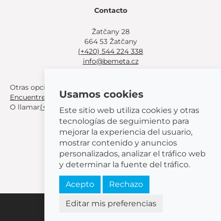
Contacto
Žatčany 28
664 53 Žatčany
(+420) 544 224 338
info@bemeta.cz
Otras opciones de compra:
Usamos cookies
Encuentre un distribuidor cerca de usted
.
O llamar
(+420) 544 224 338
.
Este sitio web utiliza cookies y otras
tecnologías de seguimiento para
mejorar la experiencia del usuario,
mostrar contenido y anuncios
personalizados, analizar el tráfico web
© 2026 BEMETA
y determinar la fuente del tráfico.
Acepto
Rechazo
Editar mis preferencias
Configuración de cookies