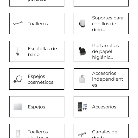
Soportes para
Toalleros
cepillos de
dien...
Portarrollos
Escobillas de
de papel
baño
higiénic...
Accesorios
Espejos
independient
cosméticos
es
Espejos
Accesorios
Toalleros
Canales de
eléctricos
ducha