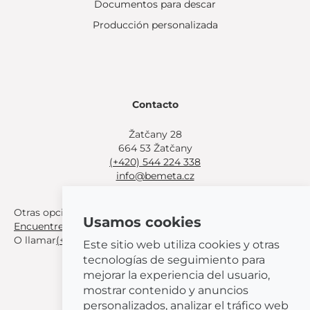
Documentos para descar
Producción personalizada
Contacto
Žatčany 28
664 53 Žatčany
(+420) 544 224 338
info@bemeta.cz
Otras opciones de compra:
Usamos cookies
Encuentre un distribuidor cerca de usted
.
O llamar
(+420) 544 224 338
.
Este sitio web utiliza cookies y otras
tecnologías de seguimiento para
mejorar la experiencia del usuario,
mostrar contenido y anuncios
personalizados, analizar el tráfico web