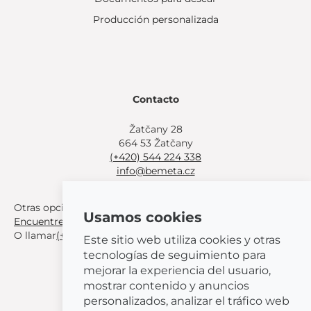
Producción personalizada
Contacto
Žatčany 28
664 53 Žatčany
(+420) 544 224 338
info@bemeta.cz
Otras opciones de compra:
Usamos cookies
Encuentre un distribuidor cerca de usted
.
O llamar
(+420) 544 224 338
.
Este sitio web utiliza cookies y otras
tecnologías de seguimiento para
mejorar la experiencia del usuario,
mostrar contenido y anuncios
personalizados, analizar el tráfico web