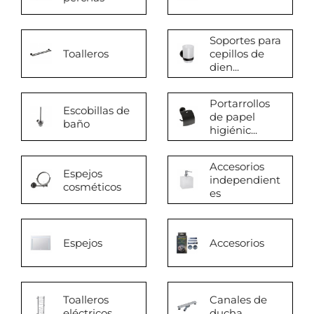
Soportes para
Toalleros
cepillos de
dien...
Portarrollos
Escobillas de
de papel
baño
higiénic...
Accesorios
Espejos
independient
cosméticos
es
Espejos
Accesorios
Toalleros
Canales de
eléctricos
ducha